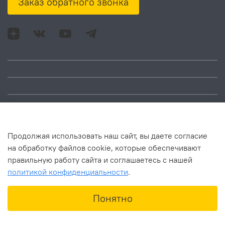
Заказ обратного звонка
Адрес: Москва, ул.
Время работы:
Смольная, д. 73,
понедельник – пятница:
помещ. 1Н
10:00 – 18:00
Продолжая использовать наш сайт, вы даете согласие
на обработку файлов cookie, которые обеспечивают
правильную работу сайта и соглашаетесь с нашей
политикой конфиденциальности
.
В корзину
Понятно
Главная
Поиск
Корзина
Избранное
Профиль