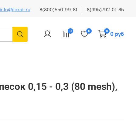
info@foxair.ru
8(800)550-99-81
8(495)792-01-35
0
0
0
0 руб
есок 0,15 - 0,3 (80 mesh),