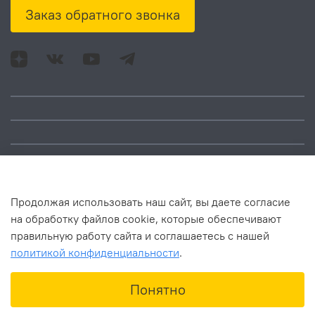
Заказ обратного звонка
Адрес: Москва, ул.
Время работы:
Смольная, д. 73,
понедельник – пятница:
помещ. 1Н
10:00 – 18:00
Продолжая использовать наш сайт, вы даете согласие
на обработку файлов cookie, которые обеспечивают
правильную работу сайта и соглашаетесь с нашей
политикой конфиденциальности
.
В корзину
Понятно