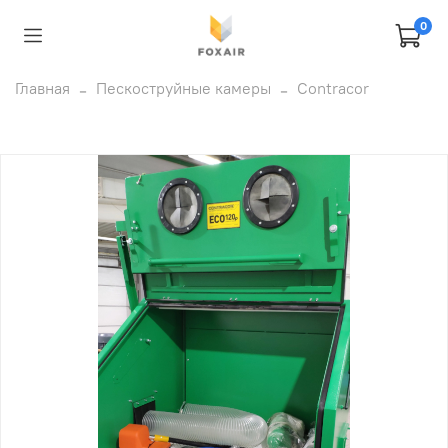
0
Главная
Пескоструйные камеры
Contracor