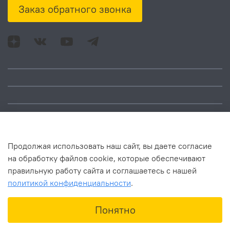
Заказ обратного звонка
Адрес: Москва, ул.
Время работы:
Смольная, д. 73,
понедельник – пятница:
помещ. 1Н
10:00 – 18:00
Продолжая использовать наш сайт, вы даете согласие
на обработку файлов cookie, которые обеспечивают
правильную работу сайта и соглашаетесь с нашей
политикой конфиденциальности
.
В корзину
Понятно