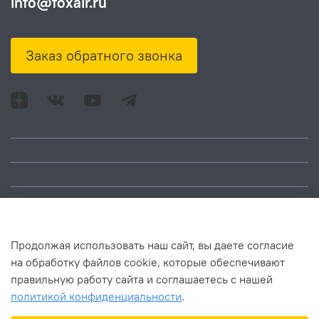
info@foxair.ru
Заказ обратного звонка
Адрес: Москва, ул.
Время работы:
Смольная, д. 73,
понедельник – пятница:
помещ. 1Н
10:00 – 18:00
Продолжая использовать наш сайт, вы даете согласие
на обработку файлов cookie, которые обеспечивают
правильную работу сайта и соглашаетесь с нашей
политикой конфиденциальности
.
В корзину