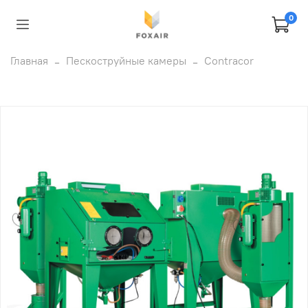
0
Главная
Пескоструйные камеры
Contracor