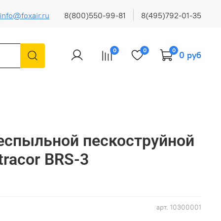
info@foxair.ru
8(800)550-99-81
8(495)792-01-35
0
0
0
0 руб
еспыльной пескоструйной
tracor BRS-3
арт.
10300001