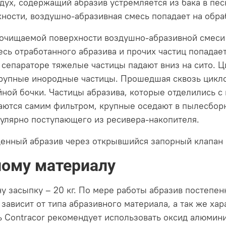
дух, содержащий абразив устремляется из бака в пес
ности, воздушно-абразивная смесь попадает на обра
 очищаемой поверхности воздушно-абразивной смеси 
сь отработанного абразива и прочих частиц попадает
В сепараторе тяжелые частицы падают вниз на сито. 
крупные инородные частицы. Прошедшая сквозь цикло
йной бочки. Частицы абразива, которые отделились с
аются самим фильтром, крупные оседают в пылесборн
улярно поступающего из ресивера-накопителя.
енный абразив через открывшийся запорный клапан п
ному материалу
 засыпку – 20 кг. По мере работы абразив постепенн
зависит от типа абразивного материала, а так же ха
ь Contracor рекомендует использовать оксид алюмини