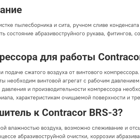
ание
истке пылесборника и сита, ручном сливе конденсата
ть состояние абразивоструйного рукава, фитингов, с
ессора для работы Contracor
при подаче сжатого воздуха от винтового компрессор
оты необходим винтовой агрегат с рабочим давлением
о давления и производительности компрессора необх
риала, характеристикам очищаемой поверхности и тре
шитель к Contracor BRS-3?
ной влажностью воздуха, возможно слеживание и отс
цессе абразивоструйной очистки, коррозии абразива.