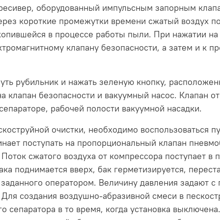
ресивер, оборудованный импульсным запорным клапа
ерез короткие промежутки времени сжатый воздух по
акопившейся в процессе работы пыли. При нажатии на
ектромагнитному клапану безопасности, а затем и к 
ть рубильник и нажать зеленую кнопку, расположен
а клапан безопасности и вакуумный насос. Клапан от
сепараторе, рабочей полости вакуумной насадки.
скоструйной очистки, необходимо воспользоваться п
чинает поступать на пропорциональный клапан пневм
 Поток сжатого воздуха от компрессора поступает в 
ака поднимается вверх, бак герметизируется, перест
, заданного оператором. Величину давления задают с
Для создания воздушно-абразивной смеси в пескостр
о сепаратора в то время, когда установка выключена