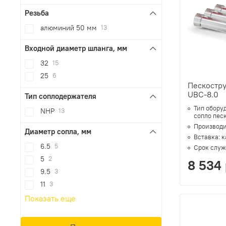
Резьба
алюминий 50 мм
13
Входной диаметр шланга, мм
32
15
25
6
Пескостр
UBC-8.0
Тип соплодержателя
Тип обору
NHP
13
сопло пес
Производи
Диаметр сопла, мм
Вставка:
к
6.5
5
Срок служ
5
2
8 534
9.5
3
11
3
Показать еще