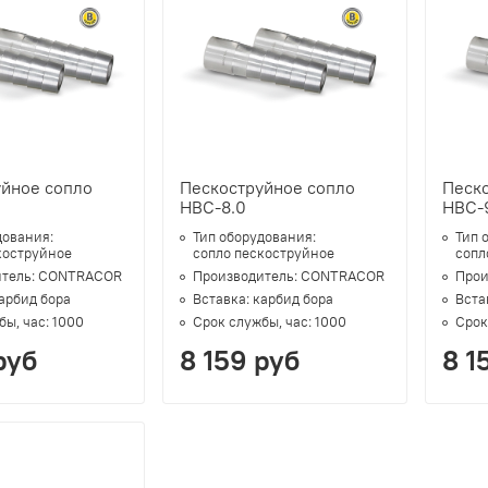
уйное сопло
Пескоструйное сопло
Песк
HBC-8.0
HBC-
дования:
Тип оборудования:
Тип 
коструйное
сопло пескоструйное
сопл
тель:
CONTRACOR
Производитель:
CONTRACOR
Прои
арбид бора
Вставка:
карбид бора
Вста
бы, час:
1000
Срок службы, час:
1000
Срок
руб
8 159 руб
8 1