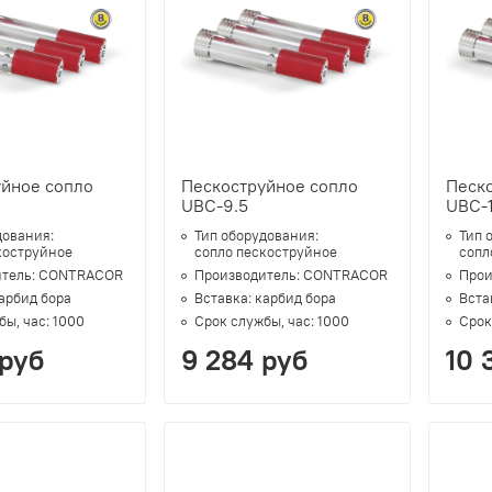
уйное сопло
Пескоструйное сопло
Песк
UBC-9.5
UBC-1
дования:
Тип оборудования:
Тип 
коструйное
сопло пескоструйное
сопл
тель:
CONTRACOR
Производитель:
CONTRACOR
Прои
арбид бора
Вставка:
карбид бора
Вста
бы, час:
1000
Срок службы, час:
1000
Срок
 руб
9 284 руб
10 