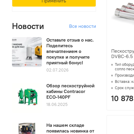
Применить
Новости
Все новости
Оставьте отзыв о нас.
Поделитесь
Пескостр
впечатлением о
DVBC-6.5
покупке и получите
приятный бонус!
Тип обору
сопло пес
02.07.2026
Производи
Вставка:
к
Обзор пескоструйной
Срок служ
кабины Contracor
10 878
ECO-140PF
18.06.2025
На нашем складе
появилась новинка от