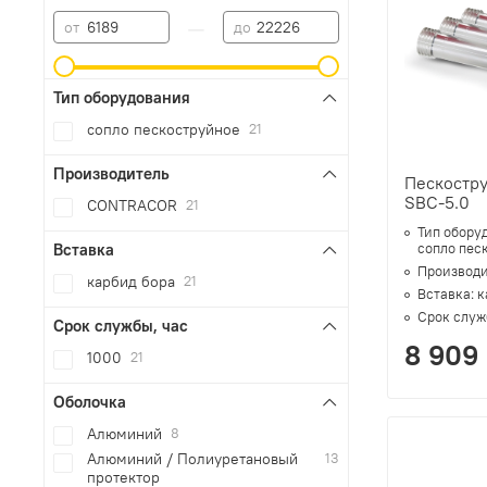
—
от
до
Тип оборудования
сопло пескоструйное
21
Производитель
Пескостр
SBC-5.0
CONTRACOR
21
Тип обору
Вставка
сопло пес
Производи
карбид бора
21
Вставка:
к
Срок служ
Срок службы, час
8 909
1000
21
Оболочка
Алюминий
8
Алюминий / Полиуретановый
13
протектор