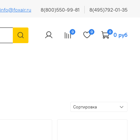
info@foxair.ru
8(800)550-99-81
8(495)792-01-35
0
0
0
0 руб