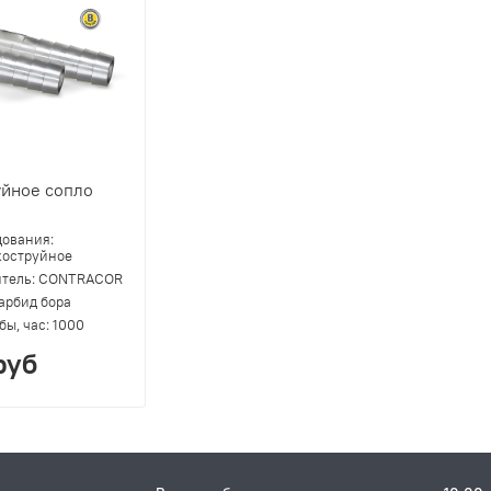
уйное сопло
дования:
коструйное
тель:
CONTRACOR
арбид бора
бы, час:
1000
руб