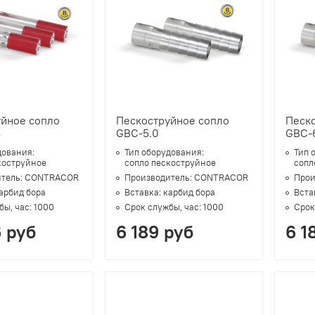
уйное сопло
Пескоструйное сопло
Песк
5
GBC-5.0
GBC-
дования:
Тип оборудования:
Тип 
коструйное
сопло пескоструйное
сопл
тель:
CONTRACOR
Производитель:
CONTRACOR
Прои
арбид бора
Вставка:
карбид бора
Вста
бы, час:
1000
Срок службы, час:
1000
Срок
6 руб
6 189 руб
6 1