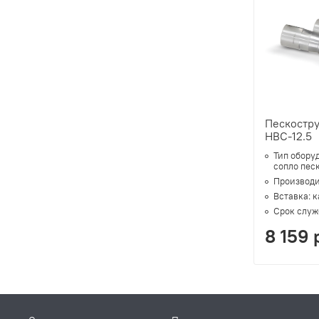
Пескостр
HBC-12.5
Тип обору
сопло пес
Производи
Вставка:
к
Срок служ
8 159 