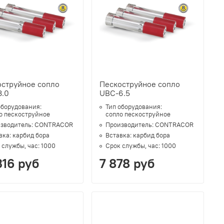
оструйное сопло
Пескоструйное сопло
8.0
UBC-6.5
оборудования:
Тип оборудования:
о пескоструйное
сопло пескоструйное
зводитель:
CONTRACOR
Производитель:
CONTRACOR
вка:
карбид бора
Вставка:
карбид бора
 службы, час:
1000
Срок службы, час:
1000
316 руб
7 878 руб