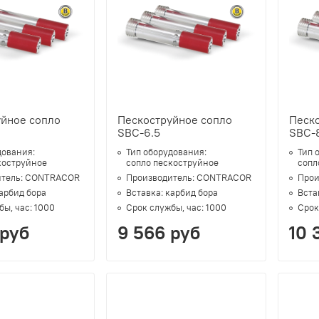
уйное сопло
Пескоструйное сопло
Песк
SBC-6.5
SBC-
дования:
Тип оборудования:
Тип 
коструйное
сопло пескоструйное
сопл
тель:
CONTRACOR
Производитель:
CONTRACOR
Прои
арбид бора
Вставка:
карбид бора
Вста
бы, час:
1000
Срок службы, час:
1000
Срок
 руб
9 566 руб
10 