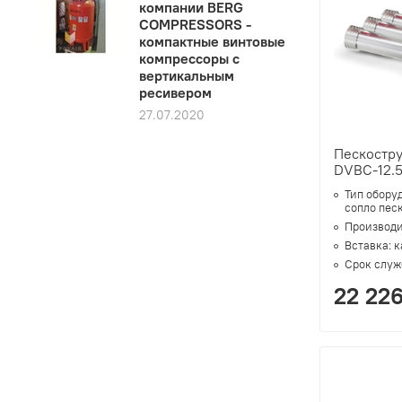
компании BERG
COMPRESSORS -
компактные винтовые
компрессоры с
вертикальным
ресивером
27.07.2020
Пескостр
DVBC-12.
Тип обору
сопло пес
Производи
Вставка:
к
Срок служ
22 22