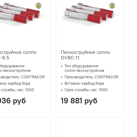
оструйное сопло
Пескоструйное сопло
-9.5
DVBC-11
оборудования:
Тип оборудования:
о пескоструйное
сопло пескоструйное
зводитель:
CONTRACOR
Производитель:
CONTRACOR
вка:
карбид бора
Вставка:
карбид бора
 службы, час:
1000
Срок службы, час:
1000
036 руб
19 881 руб