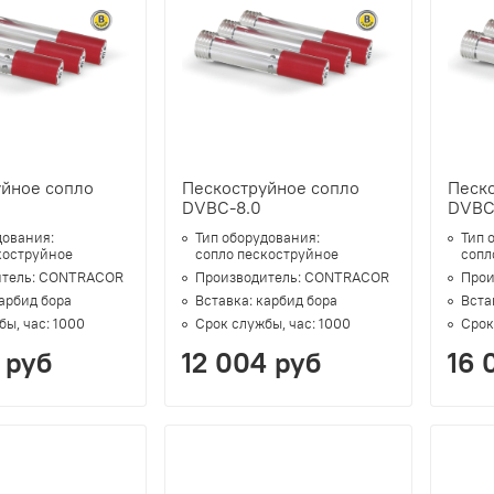
уйное сопло
Пескоструйное сопло
Песк
DVBC-8.0
DVBC
дования:
Тип оборудования:
Тип 
коструйное
сопло пескоструйное
сопл
тель:
CONTRACOR
Производитель:
CONTRACOR
Прои
арбид бора
Вставка:
карбид бора
Вста
бы, час:
1000
Срок службы, час:
1000
Срок
 руб
12 004 руб
16 