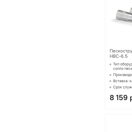
Пескостр
HBC-6.5
Тип обору
сопло пес
Производи
Вставка:
к
Срок служ
8 159 