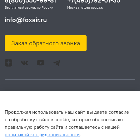
8(800)550-99-81
+7(495)792-01-35
Бесплатный звонок по России
Москва, отдел продаж
info@foxair.ru
Заказ обратного звонка
Адрес: Москва, ул.
Время работы:
Продолжая использовать наш сайт, вы даете согласие
Смольная, д. 73,
понедельник – пятница:
на обработку файлов cookie, которые обеспечивают
помещ. 1Н
10:00 – 18:00
правильную работу сайта и соглашаетесь с нашей
политикой конфиденциальности
.