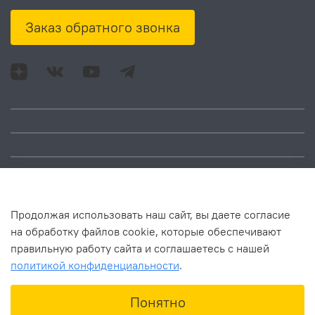
Заказ обратного звонка
Адрес: Москва, ул.
Время работы:
Смольная, д. 73,
понедельник – пятница:
помещ. 1Н
10:00 – 18:00
Продолжая использовать наш сайт, вы даете согласие
на обработку файлов cookie, которые обеспечивают
правильную работу сайта и соглашаетесь с нашей
политикой конфиденциальности
.
В корзину
Понятно