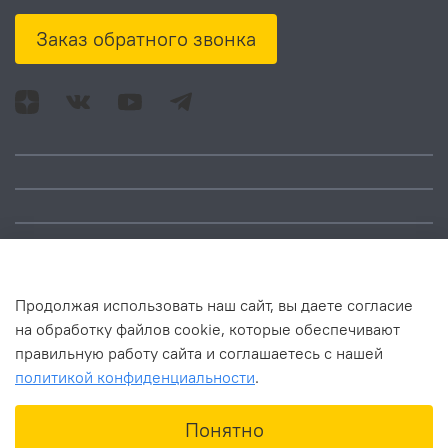
Заказ обратного звонка
Адрес: Москва, ул.
Время работы:
Смольная, д. 73,
понедельник – пятница:
помещ. 1Н
10:00 – 18:00
Продолжая использовать наш сайт, вы даете согласие
на обработку файлов cookie, которые обеспечивают
правильную работу сайта и соглашаетесь с нашей
политикой конфиденциальности
.
В корзину
Понятно