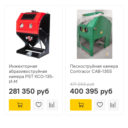
Инжекторная
Пескоструйная камера
абразивоструйная
Contracor CAB-135S
камера PST КСО-135-
И-M
471 053 руб
281 350 руб
400 395 руб