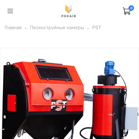
0
Главная
Пескоструйные камеры
PST