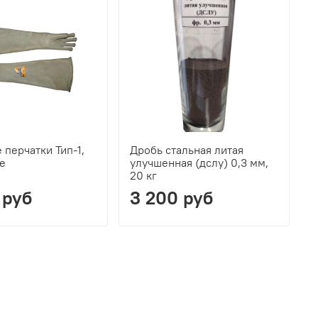
перчатки Тип-1,
Дробь стальная литая
Д
е
улучшенная (дслу) 0,3 мм,
у
20 кг
2
 руб
3 200 руб