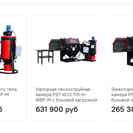
го типа
Напорная пескоструйная
Эжекторн
ВР-М
камера PST КСО-115-Н-
камера P
ФВР-M с боковой загрузкой
боковой 
б
631 900 руб
265 3