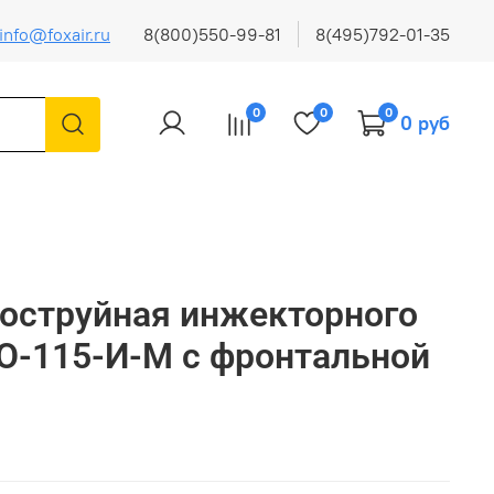
info@foxair.ru
8(800)550-99-81
8(495)792-01-35
0
0
0
0 руб
оструйная инжекторного
О-115-И-М с фронтальной