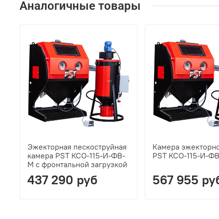
Аналогичные товары
Эжекторная пескоструйная
Камера эжекторно
камера PST КСО-115-И-ФВ-
PST КСО-115-И-Ф
М с фронтальной загрузкой
437 290 руб
567 955 ру