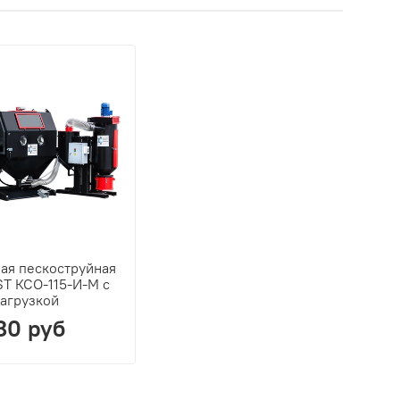
ая пескоструйная
ST КСО-115-И-М с
загрузкой
80 руб