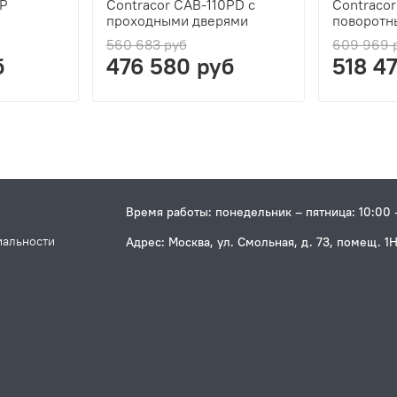
0P
Сontracor CAB-110PD с
Contracor
проходными дверями
поворотн
560 683 руб
609 969 
б
476 580 руб
518 4
Время работы: понедельник – пятница: 10:00 
иальности
Адрес: Москва, ул. Смольная, д. 73, помещ. 1