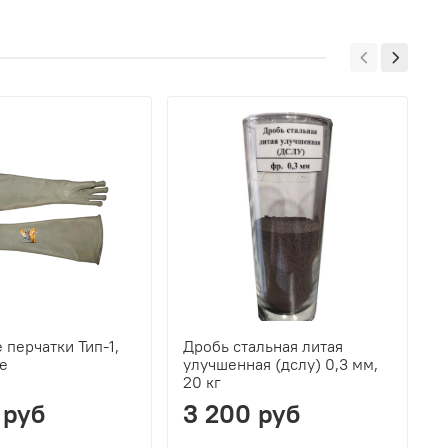
перчатки Тип-1,
Дробь стальная литая
Д
е
улучшенная (дслу) 0,3 мм,
у
20 кг
2
 руб
3 200 руб