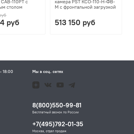
 CAB-110PT с
камера PST КСО-110-Н-ФВ-
к
ым столом
М с фронтальной загрузкой
Ф
з
руб
74 руб
513 150 руб
– 18:00
Мы в соц. сетях
Н
8(800)550-99-81
Бесплатный звонок по России
+7(495)792-01-35
Москва, отдел продаж