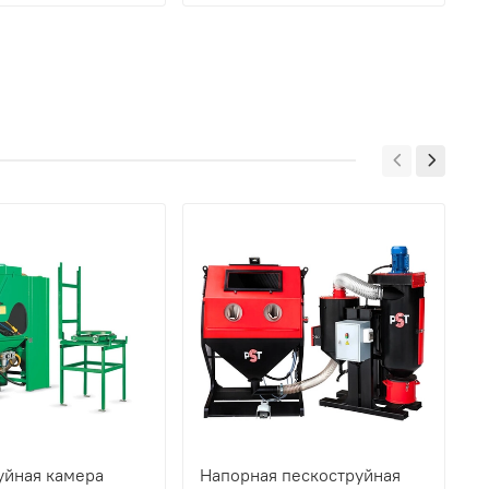
уйная камера
Напорная пескоструйная
Н