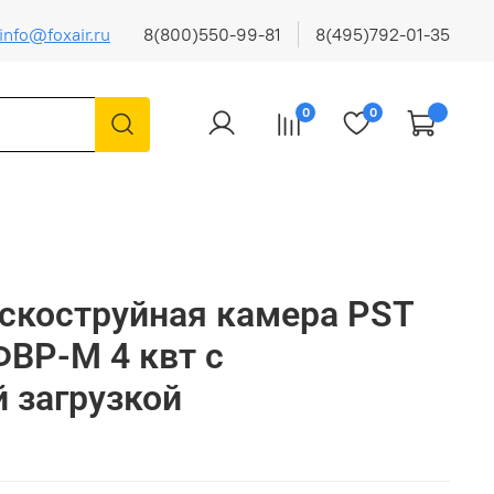
info@foxair.ru
8(800)550-99-81
8(495)792-01-35
0
0
скоструйная камера PST
ВР-М 4 квт с
 загрузкой