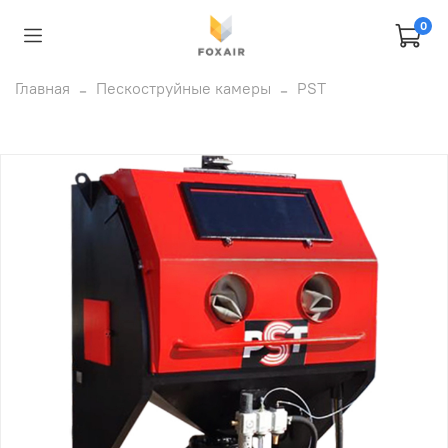
0
Главная
Пескоструйные камеры
PST