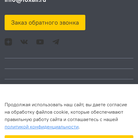
Заказ обратного звонка
Адрес: Москва, ул.
Время работы:
Смольная, д. 73,
понедельник – пятница:
помещ. 1Н
10:00 – 18:00
Продолжая использовать наш сайт, вы даете согласие
на обработку файлов cookie, которые обеспечивают
правильную работу сайта и соглашаетесь с нашей
политикой конфиденциальности
.
В корзину