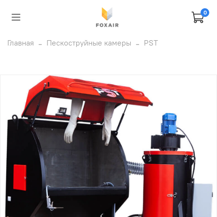
0
Главная
Пескоструйные камеры
PST