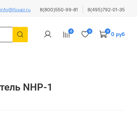
info@foxair.ru
8(800)550-99-81
8(495)792-01-35
0
0
0
0 руб
тель NHP-1