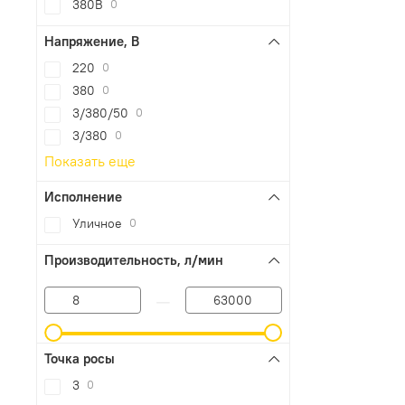
380В
0
Напряжение, В
220
0
380
0
3/380/50
0
3/380
0
Показать еще
Исполнение
Уличное
0
Производительность, л/мин
—
Точка росы
3
0