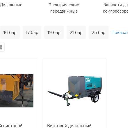
Дизельные
Электрическиe
Запчасти дл
передвижные
компрессор
16 бар
17 бар
19 бар
21 бар
25 бар
Показа
й винтовой
Винтовой дизельный