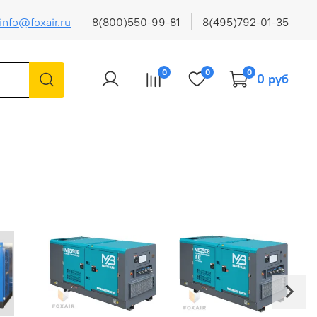
info@foxair.ru
8(800)550-99-81
8(495)792-01-35
0
0
0
0 руб