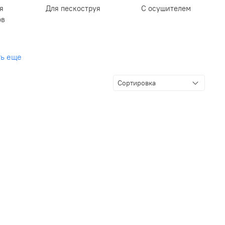
я
Для пескоструя
С осушителем
ов
ть еще