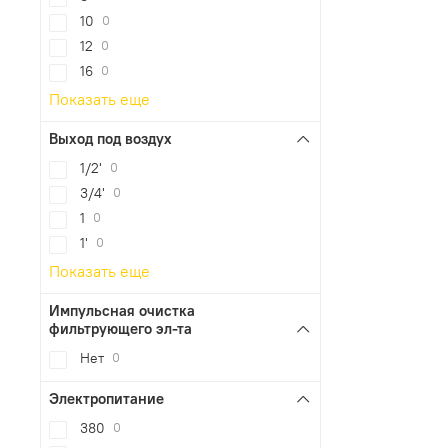
10
0
12
0
16
0
Показать еще
Выход под воздух
1/2'
0
3/4'
0
1
0
1'
0
Показать еще
Импульсная очистка
фильтрующего эл-та
Нет
0
Электропитание
380
0