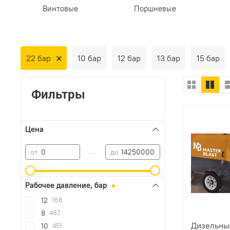
Винтовые
Поршневые
22 бар
10 бар
12 бар
13 бар
15 бар
Фильтры
Цена
—
от
до
Рабочее давление, бар
12
166
8
487
Дизельны
10
451