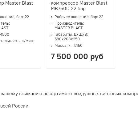
р Master Blast
компрессор Master Blast
MB750D 22 бар
авление, бар:
22
Рабочее давление, бар:
22
тель:
Производитель:
LAST
MASTER BLAST
4500
Габариты, ДхШхВ:
580x208x250
тельность, л/мин:
Масса, кг:
5150
7 500 000 руб
вашему вниманию ассортимент воздушных винтовых компре
 всей России.