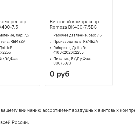
 компрессор
Винтовой компрессор
К430-7,5
Remeza ВК430-7,5ВС
авление, бар:
7,5
Рабочее давление, бар:
7,5
тель:
REMEZA
Производитель:
REMEZA
 ДхШхВ:
Габариты, ДхШхВ:
6х2255
4160х2026х2255
Вт\Гц\Фаз:
Питание, Вт\Гц\Фаз:
380/50/3
0 руб
вашему вниманию ассортимент воздушных винтовых компрес
 всей России.