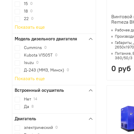
15
0
18
0
Винтовой
22
0
Remeza В
Показать еще
Рабочее д
Производи
Модель дизельного двигателя
Габариты,
2650х197
Cummins
0
Питание, 
Kubota V1505T
0
380/50/3
Isuzu
0
0 руб
Д-243 (ММЗ, Минск)
0
Показать еще
Встроенный осушитель
Нет
14
Да
8
Двигатель
электрический
0