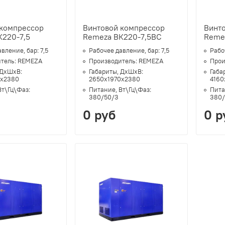
 компрессор
Винтовой компрессор
Винт
К220-7,5
Remeza ВК220-7,5ВС
Reme
авление, бар:
7,5
Рабочее давление, бар:
7,5
Рабо
тель:
REMEZA
Производитель:
REMEZA
Прои
 ДхШхВ:
Габариты, ДхШхВ:
Габа
0х2380
2650х1970х2380
4160
Вт\Гц\Фаз:
Питание, Вт\Гц\Фаз:
Пита
380/50/3
380/
0 руб
0 р