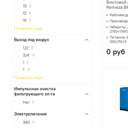
Винтовой
10
0
Remeza В
12
0
Рабочее д
16
0
Производи
Габариты,
Показать еще
2150х1360
Питание, 
Выход под воздух
380/50/3
1/2'
0
0 руб
3/4'
0
1
0
1'
0
Показать еще
Импульсная очистка
фильтрующего эл-та
Нет
0
Электропитание
380
0