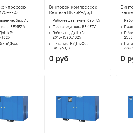
 компрессор
Винтовой компрессор
Винт
75Р-7,5
Remeza ВК75Р-7,5Д
Reme
авление, бар:
7,5
Рабочее давление, бар:
7,5
Рабо
тель:
REMEZA
Производитель:
REMEZA
Прои
 ДхШхВ:
Габариты, ДхШхВ:
Габа
х1825
2615х1590х1825
2550
Вт\Гц\Фаз:
Питание, Вт\Гц\Фаз:
Пита
380/50/3
380/
0 руб
0 р