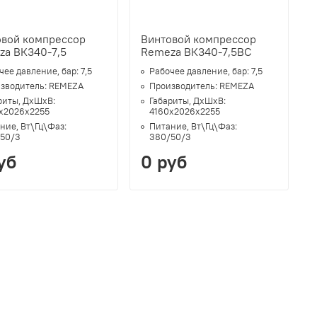
овой компрессор
Винтовой компрессор
za ВК340-7,5
Remeza ВК340-7,5ВС
чее давление, бар:
7,5
Рабочее давление, бар:
7,5
зводитель:
REMEZA
Производитель:
REMEZA
риты, ДхШхВ:
Габариты, ДхШхВ:
х2026х2255
4160х2026х2255
ние, Вт\Гц\Фаз:
Питание, Вт\Гц\Фаз:
50/3
380/50/3
уб
0 руб