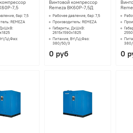
 компрессор
Винтовой компрессор
Винт
К60Р-7,5
Remeza ВК60Р-7,5Д
Reme
авление, бар:
7,5
Рабочее давление, бар:
7,5
Рабо
тель:
REMEZA
Производитель:
REMEZA
Прои
 ДхШхВ:
Габариты, ДхШхВ:
Габа
х1825
2615х1590х1825
2550
Вт\Гц\Фаз:
Питание, Вт\Гц\Фаз:
Пита
380/50/3
380/
0 руб
0 р