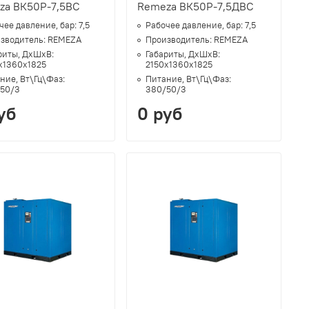
za ВК50Р-7,5ВС
Remeza ВК50Р-7,5ДВС
чее давление, бар:
7,5
Рабочее давление, бар:
7,5
зводитель:
REMEZA
Производитель:
REMEZA
риты, ДхШхВ:
Габариты, ДхШхВ:
х1360х1825
2150х1360х1825
ние, Вт\Гц\Фаз:
Питание, Вт\Гц\Фаз:
50/3
380/50/3
уб
0 руб