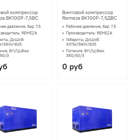
овой компрессор
Винтовой компрессор
za ВК100Р-7,5ВС
Remeza ВК100Р-7,5ДВС
чее давление, бар:
7,5
Рабочее давление, бар:
7,5
зводитель:
REMEZA
Производитель:
REMEZA
риты, ДхШхВ:
Габариты, ДхШхВ:
х1360х1825
3015х1590х1825
ние, Вт\Гц\Фаз:
Питание, Вт\Гц\Фаз:
50/3
380/50/3
уб
0 руб