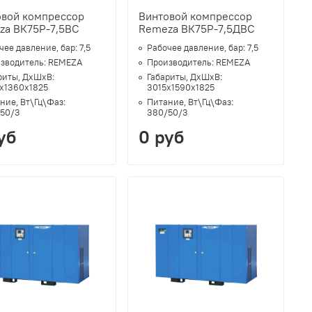
овой компрессор
Винтовой компрессор
za ВК75Р-7,5ВС
Remeza ВК75Р-7,5ДВС
чее давление, бар:
7,5
Рабочее давление, бар:
7,5
зводитель:
REMEZA
Производитель:
REMEZA
риты, ДхШхВ:
Габариты, ДхШхВ:
х1360х1825
3015х1590х1825
ние, Вт\Гц\Фаз:
Питание, Вт\Гц\Фаз:
50/3
380/50/3
уб
0 руб