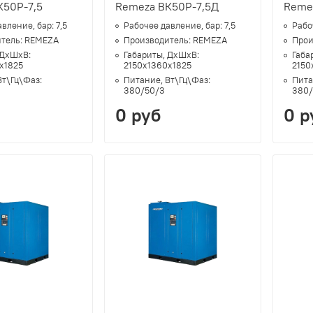
К50Р-7,5
Remeza ВК50Р-7,5Д
Reme
авление, бар:
7,5
Рабочее давление, бар:
7,5
Рабо
тель:
REMEZA
Производитель:
REMEZA
Прои
 ДхШхВ:
Габариты, ДхШхВ:
Габа
х1825
2150х1360х1825
2150
Вт\Гц\Фаз:
Питание, Вт\Гц\Фаз:
Пита
380/50/3
380/
0 руб
0 р