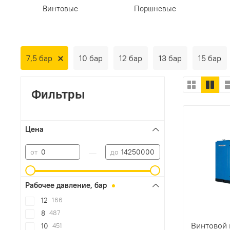
Винтовые
Поршневые
7,5 бар
10 бар
12 бар
13 бар
15 бар
Фильтры
Цена
—
от
до
Рабочее давление, бар
12
166
8
487
Винтовой
10
451