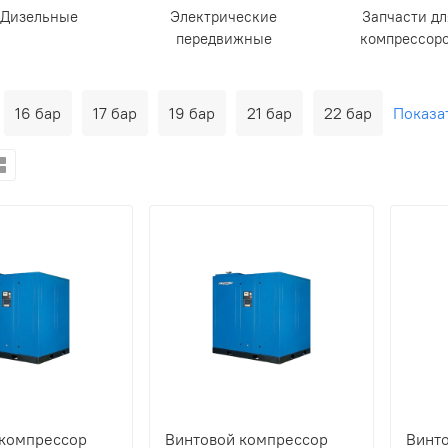
Дизельные
Электрическиe
Запчасти дл
передвижные
компрессор
16 бар
17 бар
19 бар
21 бар
22 бар
Показа
 компрессор
Винтовой компрессор
Винт