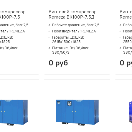
 компрессор
Винтовой компрессор
Винт
К100Р-7,5
Remeza ВК100Р-7,5Д
Reme
авление, бар:
7,5
Рабочее давление, бар:
7,5
Рабо
тель:
REMEZA
Производитель:
REMEZA
Прои
 ДхШхВ:
Габариты, ДхШхВ:
Габа
х1825
2615х1590х1825
2550
Вт\Гц\Фаз:
Питание, Вт\Гц\Фаз:
Пита
380/50/3
380/
0 руб
0 р