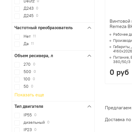
Deutz
0
Д243
0
Д245
0
Винтовой
Remeza В
Частотный преобразователь
Рабочее д
Нет
11
Производи
Да
11
Габариты,
4160х202
Объем ресивера, л
Питание, 
380/50/3
270
0
0 руб
500
0
100
0
50
0
Показать еще
Тип двигателя
Предлагаем 
IP55
0
Доставка по
дизельный
0
IP23
0