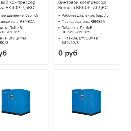
овой компрессор
Винтовой компрессор
za ВК60Р-7,5ВС
Remeza ВК60Р-7,5ДВС
чее давление, бар:
7,5
Рабочее давление, бар:
7,5
зводитель:
REMEZA
Производитель:
REMEZA
риты, ДхШхВ:
Габариты, ДхШхВ:
х1360х1825
3015х1590х1825
ние, Вт\Гц\Фаз:
Питание, Вт\Гц\Фаз:
50/3
380/50/3
уб
0 руб