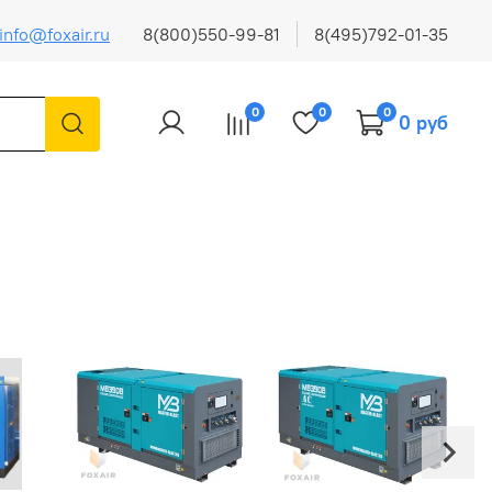
info@foxair.ru
8(800)550-99-81
8(495)792-01-35
0
0
0
0 руб